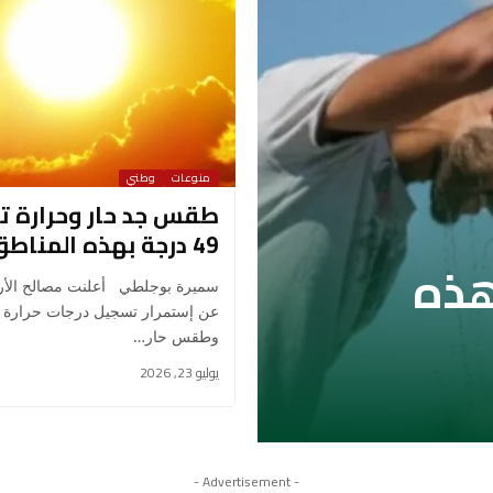
منوعات
وطني
طقس جد حار وحرارة ت
49 درجة بهذه المناطق!
هذه
سميرة بوجلطي أعلنت مصالح الأرص
عن إستمرار تسجيل درجات حرارة ق
وطقس حار…
يوليو 23, 2026
- Advertisement -