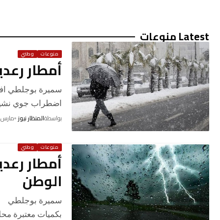
Latest منوعات
منوعات
وطني
أمطار رعدي
سميرة بوجلطي افاد
اضطراب جوي نشيط 
بواسطة
المنظار نيوز
مارس 26, 2026
منوعات
وطني
أمطار رعدي
الوطن
سميرة بوجلطي أفا
بكميات معتبرة محل