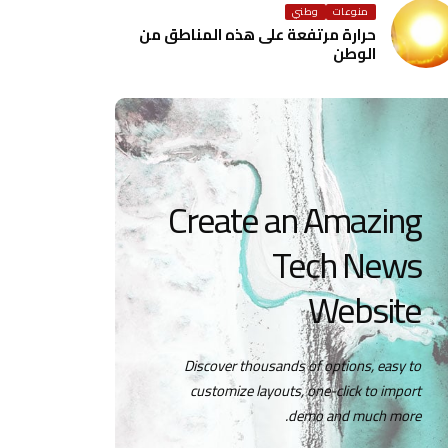
منوعات
وطني
حرارة مرتفعة على هذه المناطق من
الوطن
Create an Amazing
Tech News
Website
Discover thousands of options, easy to
customize layouts, one-click to import
demo and much more.