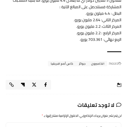
ستكون 5 ملايين دولار أي ما يعادل 4.4 مليون يورو، أما بقية المنتخبات
المشاركة فستتحصل على المبالغ الآتية :
البطل : 4.4 ميلون يورو.
المركز الثاني: 2.64 مليون يورو.
المركز الثالث: 2.2 مليون يورو.
المركز الرابع : 2.2 مليون يورو.
الربع نهائي: 703.361 يورو.
TAGGED:
الكاميرون
جوائز
كاس أمم افريقيا
لا توجد تعليقات
لن يتم نشر عنوان بريدك الإلكتروني.
الحقول الإلزامية مشار إليها بـ
*