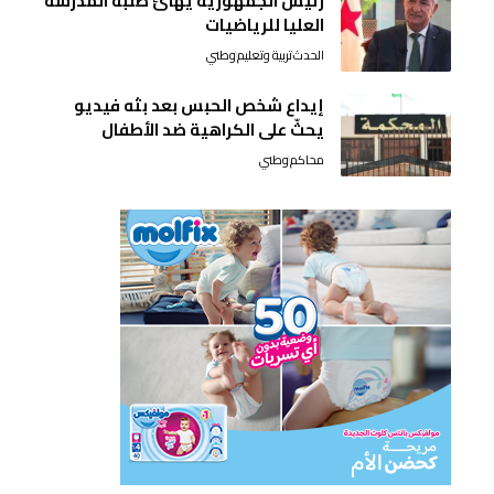
رئيس الجمهورية يُهنئ طلبة المدرسة
العليا للرياضيات
الحدث
تربية وتعليم
وطني
إيداع شخص الحبس بعد بثه فيديو
يحثّ على الكراهية ضد الأطفال
محاكم
وطني