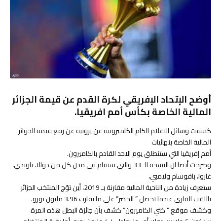
أوضح الإتحاد الإفريقي لكرة القدم عن قيمة الجزائر
المالية الخاصة بكأس أمم افريقيا.
كشفت وسائل الاعلام الكام الكاميرونية عن يرونية عن رفع قيمة الجوائز
المالية الخاصة بنهائيات
أمم إفريقيا التي ستنطلق يوم الاحد القادم بالكاميرون.
وصرحت أيضا ان النسخة الـ 33 والتي ستقام في مدن كل من دوالا، ياوندي،
غاروا، بافوسام وليمبي،
ستعرف زيادة من الناحية المالية مقارنة بـ 2019، أين توّج المنتخب الجزائر
باللقب القاري عندما تحصل ” الخضر” على ما يقارب 3.96 مليون يورو.
وكشف موقع ” كتي الكاميرون” كشف بأن جائزة البطل هذه المرة