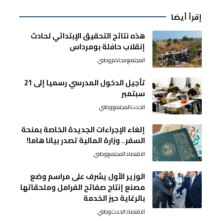
إقرأ أيضا
هذه نتائج التحقيق الإبتدائي لحادث
إنقلاب حافلة بومرداس
المجتمع
محاكم
وطني
تأجيل الدخول المدرسي رسميا إلى 21
سبتمبر
الحدث
المجتمع
وطني
إلغاء الإجراءات الجديدة الخاصة بمنحة
السفر.. وزارة المالية تصدر بيانا هاما!
الاقتصاد
المجتمع
وطني
الوزير الأول يشرف على مراسم وضع
مصنع إنتاج صفائح الفرامل وملحقاتها
بالرغاية حيز الخدمة
الاقتصاد
الحدث
وطني