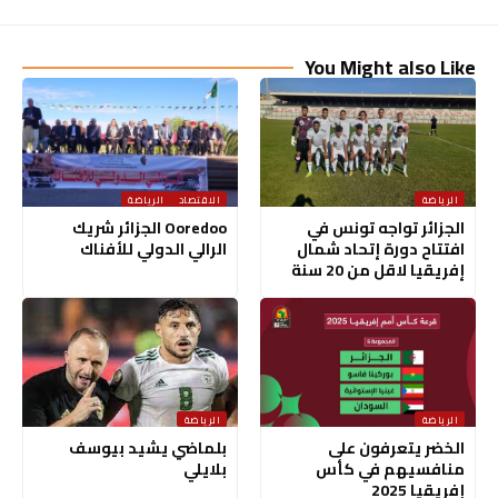
You Might also Like
الرياضة
الاقتصاد
الرياضة
الجزائر تواجه تونس في
Ooredoo الجزائر شريك
افتتاح دورة إتحاد شمال
الرالي الدولي للأفناك
إفريقيا لاقل من 20 سنة
الرياضة
الرياضة
الخضر يتعرفون على
بلماضي يشيد بيوسف
منافسيهم في كأس
بلايلي
إفريقيا 2025