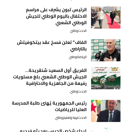
الرئيس تبون يشرف على مراسم
الاحتفال باليوم الوطني للجيش
الوطني الشعبي
الحدث
وطني
الفاف” تعلن فسخ عقد بيتكوفيتش
بالتراضي
الرياضة
وطني
الفريق أول السعيد شنقريحة…
الجيش الوطني الشعبي بلغ مستويات
رفيعة من الجاهزية والاحترافية
الحدث
وطني
رئيس الجمهورية يُهنئ طلبة المدرسة
العليا للرياضيات
الحدث
تربية وتعليم
وطني
إيداع شخص الحبس بعد بثه فيديو