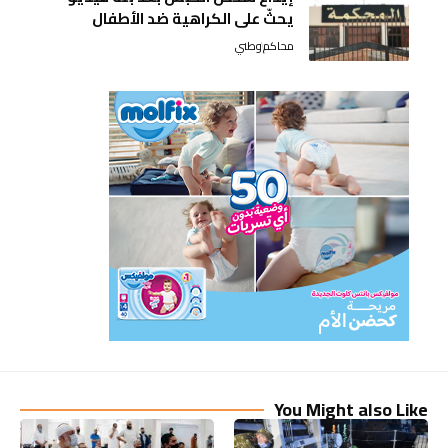
يحثّ على الكراهية ضد الأطفال
محاكم
وطني
You Might also Like