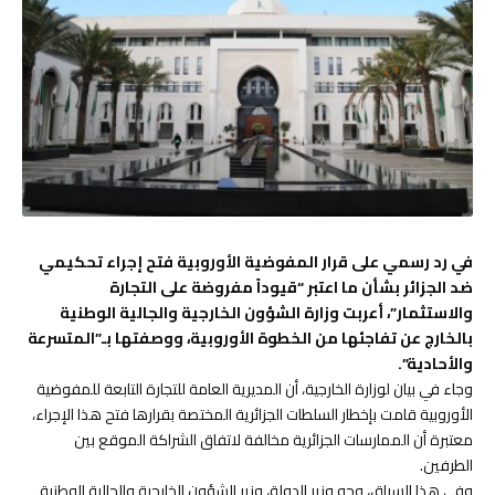
في رد رسمي على قرار المفوضية الأوروبية فتح إجراء تحكيمي
ضد الجزائر بشأن ما اعتبر “قيوداً مفروضة على التجارة
والاستثمار”، أعربت وزارة الشؤون الخارجية والجالية الوطنية
بالخارج عن تفاجئها من الخطوة الأوروبية، ووصفتها بـ”المتسرعة
والأحادية”.
وجاء في بيان لوزارة الخارجية، أن المديرية العامة للتجارة التابعة للمفوضية
الأوروبية قامت بإخطار السلطات الجزائرية المختصة بقرارها فتح هذا الإجراء،
معتبرة أن الممارسات الجزائرية مخالفة لاتفاق الشراكة الموقع بين
الطرفين.
وفي هذا السياق، وجه وزير الدولة، وزير الشؤون الخارجية والجالية الوطنية