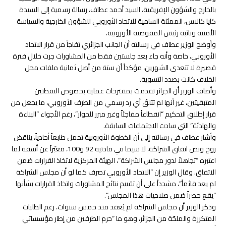
بالخارج والشؤون الإفريقية، السيد أحمد عطاف، رسالة رسمية إلى السيدة
كايا كالاس، الممثلة السامية للاتحاد الأوروبي للشؤون الخارجية والسياسة
الأمنية ونائبة رئيس المفوضية الأوروبية.
وأوضح الوزير عطاف في رسالته أن الجانب الجزائري تفاجأ من قرار الاتحاد
الأوروبي، خاصة وأنه جاء بعد جلستين فقط من المشاورات جرت خلال فترة
قصيرة لا تتعدى الشهرين، مؤكداً أن ستة من أصل ثمانية ملفات محل
الخلاف كانت بصدد التسوية.
وأضاف الوزير أن الجزائر تقدمت بمقترحات عملية بخصوص النقطتين
المتبقيتين، غير أنها لم تتلقَ أي رد رسمي من الطرف الأوروبي، ما يجعل من
قرار إطلاق التحكيم “انقطاعاً مفاجئاً وغير مبرر للحوار”، رغم الأجواء “البناءة
والهادئة” التي سادت الاجتماعات السابقة.
وأشار عطاف في رسالته إلى أن الخطوة الأوروبية تحمل طابعاً أحادياً، يناقض
روح ونص اتفاق الشراكة، لا سيما في مادتيه 92 و100، معبّراً عن أسفه لما
اعتبره “تجاهلاً لدور مجلس الشراكة”، الهيئة المركزية لاتخاذ القرارات ضمن
الاتفاق. وقال الوزير إن “الاتحاد الأوروبي تصرف كما لو أن مجلس الشراكة
لم يعد قائماً”، مشدداً على أن تقييم نتائج المشاورات واتخاذ القرارات بشأنها
“يقع حصراً ضمن صلاحيات هذا المجلس”.
وذكر الوزير أن مجلس الشراكة لم يُعقد منذ خمس سنوات، رغم الطلبات
المتكررة والملحّة من الجزائر، وهو ما “حرم الطرفين من إطار مؤسساتي