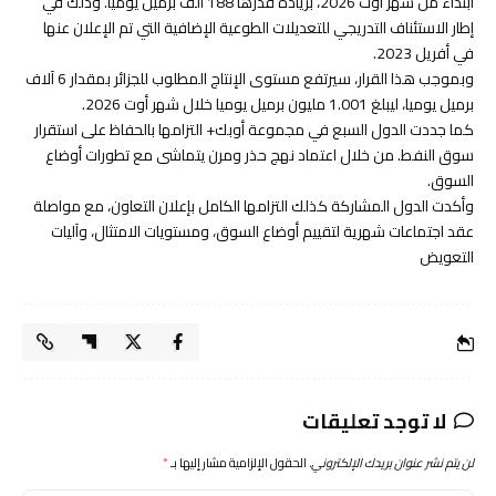
ابتداءً من شهر أوت 2026، بزيادة قدرها 188 ألف برميل يوميا. وذلك في
إطار الاستئناف التدريجي للتعديلات الطوعية الإضافية التي تم الإعلان عنها
في أفريل 2023.
وبموجب هذا القرار، سيرتفع مستوى الإنتاج المطلوب للجزائر بمقدار 6 آلاف
برميل يوميا، ليبلغ 1.001 مليون برميل يوميا خلال شهر أوت 2026.
كما جددت الدول السبع في مجموعة أوبك+ التزامها بالحفاظ على استقرار
سوق النفط. من خلال اعتماد نهج حذر ومرن يتماشى مع تطورات أوضاع
السوق.
وأكدت الدول المشاركة كذلك التزامها الكامل بإعلان التعاون، مع مواصلة
عقد اجتماعات شهرية لتقييم أوضاع السوق، ومستويات الامتثال، وآليات
التعويض
لا توجد تعليقات
لن يتم نشر عنوان بريدك الإلكتروني.
الحقول الإلزامية مشار إليها بـ
*