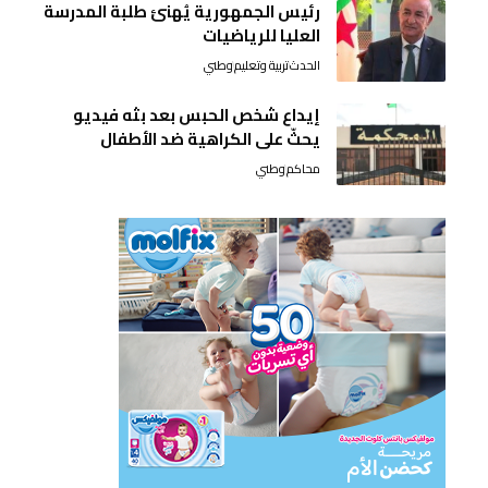
رئيس الجمهورية يُهنئ طلبة المدرسة
العليا للرياضيات
الحدث
تربية وتعليم
وطني
إيداع شخص الحبس بعد بثه فيديو
يحثّ على الكراهية ضد الأطفال
محاكم
وطني