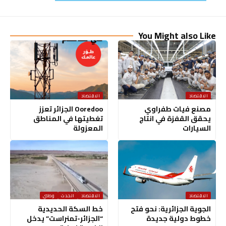
You Might also Like
الاقتصاد
الاقتصاد
مصنع فيات طفراوي
Ooredoo الجزائر تعزز
يحقق القفزة في انتاج
تغطيتها في المناطق
السيارات
المعزولة
الاقتصاد
الاقتصاد
الحدث
وطني
الجوية الجزائرية: نحو فتح
خط السكة الحديدية
خطوط دولية جديدة
“الجزائر-تمنراست” يدخل