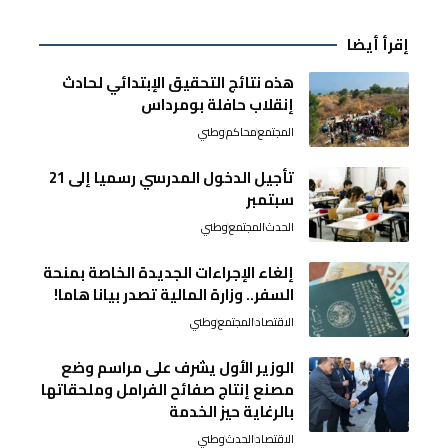
إقرأ أيضا
هذه نتائج التحقيق الإبتدائي لحادث
إنقلاب حافلة بومرداس
المجتمع
محاكم
وطني
تأجيل الدخول المدرسي رسميا إلى 21
سبتمبر
الحدث
المجتمع
وطني
إلغاء الإجراءات الجديدة الخاصة بمنحة
السفر.. وزارة المالية تصدر بيانا هاما!
الاقتصاد
المجتمع
وطني
الوزير الأول يشرف على مراسم وضع
مصنع إنتاج صفائح الفرامل وملحقاتها
بالرغاية حيز الخدمة
الاقتصاد
الحدث
وطني