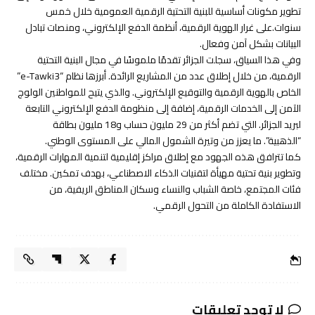
تطوير مكونات أساسية للبنية التحتية الرقمية العمومية خلال خمس
سنوات.على غرار الهوية الرقمية، أنظمة الدفع الإلكتروني، ومنصات تبادل
البيانات بشكل آمن وفعال.
وفي هذا السياق، سجلت الجزائر تقدمًا ملموسًا في مجال البنية التحتية
الرقمية، من خلال إطلاق عدد من المشاريع الرائدة. أبرزها نظام “e-Tawki3”
الخاص بالهوية الرقمية والتوقيع الإلكتروني. والذي يتيح للمواطنين الولوج
الآمن إلى الخدمات الرقمية، إضافة إلى منظومة الدفع الإلكتروني التابعة
لبريد الجزائر. التي تضم أكثر من 29 مليون حساب و18 مليون بطاقة
“الذهبية”. ما يعزز من وتيرة الشمول المالي على المستوى الوطني.
كما تترافق هذه الجهود مع إطلاق مراكز إقليمية لتنمية المهارات الرقمية،
وتطوير بنية تحتية مهيأة لتقنيات الذكاء الاصطناعي، بهدف تمكين. مختلف
فئات المجتمع، خاصة الشباب والنساء وسكان المناطق الريفية، من
الاستفادة الكاملة من التحول الرقمي.
لا توجد تعليقات