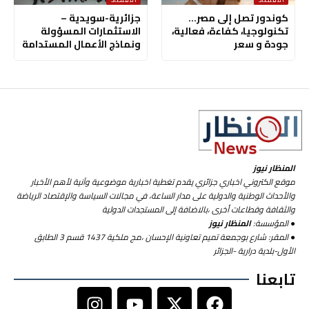
كوندور تصل إلى مصر…
جزائرية-سويدية –
تكنولوجيا، كفاءة، فعالية،
الاستثمارات المسؤولة
جودة و سعر
ونماذج الأعمال المستدامة
المنظار نيوز
موقع الكتروني اخباري جزائري يقدم تغطية اخبارية موضوعية وآنية لأهم الأخبار
والأحداث الوطنية والدولية على مدار الساعة، في مجالات السياسة والإقتصاد الرياضة
والثقافة وقطاعات أخرى ،بالاضافة إلى المستجدات الدولية
● المؤسسة:
المنظار نيوز
● المقر: شارع بوجمعة تميم تعاونية الإحسان ،مج ملكية 1437 قسم 3 الطابق
الأول-بلدية درارية -الجزائر
تابعنا