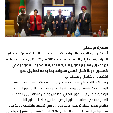
سميرة بوجلطي
أعلنت وزارة البريد والمواصلات السلكية واللاسلكية عن انضمام
الجزائر رسميًا إلى الحملة العالمية “50 في 5”. وهي مبادرة دولية
تهدف إلى تسريع تطوير البنية التحتية الرقمية العمومية في
خمسين دولة خلال خمس سنوات. بما يدعم تحقيق نمو
اقتصادي شامل ومستدام.
ويُعد هذا الانضمام محطة جديدة في مسار تحديث المنظومة الرقمية
الوطنية.حيث يستند إلى رؤية رئيس الجمهورية الرامية إلى تعزيز السيادة
الرقمية.وتوسيع الشمول المالي، وضمان وصول متكافئ إلى الخدمات
العمومية عبر مختلف مناطق الوطن، بما في ذلك المناطق النائية.
وتندرج هذه المبادرة ضمن جهد دولي واسع، تدعمه منظمات دولية من
بينها برنامج الأمم المتحدة الإنمائي (UNDP).حيث تسعى خمسون دولة إلى