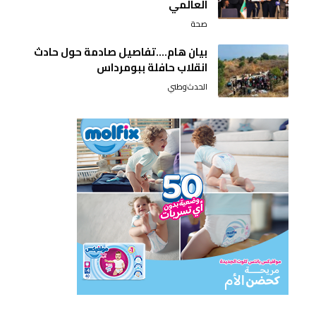
العالمي
صحة
بيان هام….تفاصيل صادمة حول حادث
انقلاب حافلة ببومرداس
الحدث
وطني