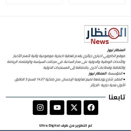
المنظار نيوز
موقع الكتروني اخباري جزائري يقدم تغطية اخبارية موضوعية وآنية لأهم الأخبار
والأحداث الوطنية والدولية على مدار الساعة، في مجالات السياسة والإقتصاد الرياضة
والثقافة وقطاعات أخرى ،بالاضافة إلى المستجدات الدولية
● المؤسسة:
المنظار نيوز
● المقر: شارع بوجمعة تميم تعاونية الإحسان ،مج ملكية 1437 قسم 3 الطابق
الأول-بلدية درارية -الجزائر
تابعنا
تم التطوير من طرف Ultra Digital