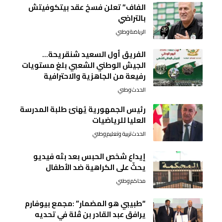
الفاف” تعلن فسخ عقد بيتكوفيتش
بالتراضي
الرياضة
وطني
الفريق أول السعيد شنقريحة…
الجيش الوطني الشعبي بلغ مستويات
رفيعة من الجاهزية والاحترافية
الحدث
وطني
رئيس الجمهورية يُهنئ طلبة المدرسة
العليا للرياضيات
الحدث
تربية وتعليم
وطني
إيداع شخص الحبس بعد بثه فيديو
يحثّ على الكراهية ضد الأطفال
محاكم
وطني
“طبيبي هو المضمار” :مجمع بيوفارم
يرافق عبد القادر بن ڤلة في تحديه