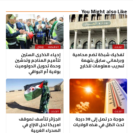
You Might also Like
الحدث
الاقتصاد
وطني
تفكيك شبكة تضم محامية
إحياء الذكرى الستين
وبرلماني سابق بتهمة
لتأميم المناجم وتدشين
تسريب معلومات للخارج
وحدة تحويل الدولوميت
بولاية أم البواقي
الحدث
الحدث
موجة حر تصل إلى 38 درجة
الجزائر تتأسف لموقف
تحت الظل في هذه الولايات
امريكا لحل النزاع في
الصحراء الغربية