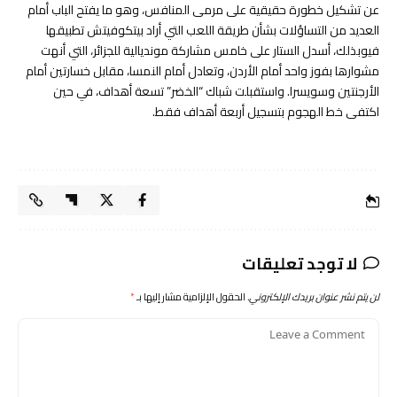
عن تشكيل خطورة حقيقية على مرمى المنافس، وهو ما يفتح الباب أمام
العديد من التساؤلات بشأن طريقة اللعب التي أراد بيتكوفيتش تطبيقها
فيوبذلك، أسدل الستار على خامس مشاركة مونديالية للجزائر، التي أنهت
مشوارها بفوز واحد أمام الأردن، وتعادل أمام النمسا، مقابل خسارتين أمام
الأرجنتين وسويسرا. واستقبلت شباك “الخضر” تسعة أهداف، في حين
اكتفى خط الهجوم بتسجيل أربعة أهداف فقط.
لا توجد تعليقات
لن يتم نشر عنوان بريدك الإلكتروني.
الحقول الإلزامية مشار إليها بـ
*