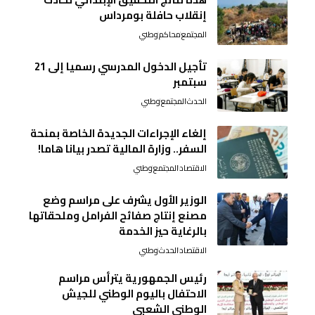
إنقلاب حافلة بومرداس
المجتمع
محاكم
وطني
تأجيل الدخول المدرسي رسميا إلى 21
سبتمبر
الحدث
المجتمع
وطني
إلغاء الإجراءات الجديدة الخاصة بمنحة
السفر.. وزارة المالية تصدر بيانا هاما!
الاقتصاد
المجتمع
وطني
الوزير الأول يشرف على مراسم وضع
مصنع إنتاج صفائح الفرامل وملحقاتها
بالرغاية حيز الخدمة
الاقتصاد
الحدث
وطني
رئيس الجمهورية يترأس مراسم
الاحتفال باليوم الوطني للجيش
الوطني الشعبي