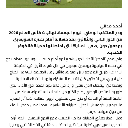
أحمد مداني
ودع المنتخب الوطني، اليوم الجمعة، نهائيات كأس العالم 2026
من الدور الثاني والثلاثين، بعد خسارته أمام نظيره السويسري
بهدفين دون رد، في المباراة التي احتضنتها مدينة فانكوفر
الكندية.
ولم يقدم “الخضر” الأداء الذي يشفع لهم أمام منتخب سويسري منظم، نجح
في حسم المواجهة بهدفين مبكرين في كل شوط، الأول في الدقيقة
الـ11 عن طريق المهاجم بريل أمبولو، والثاني في الدقيقة الـ46 عبر الجناح
دان ندوي، في لقطتين كان القاسم المشترك بينهما الأخطاء الدفاعية
وبعيدا عن الإقصاء الذي يبقى واردا في عالم كرة القدم، فإن الأداء الذي
ظهر به المنتخب الوطني يطرح الكثير من علامات الاستفهام، سواء من
الناحية الفنية أو البدنية أو حتى على مستوى الروح القتالية. كما أثار المدرب
فلاديمير بيتكوفيتش الجدل باختياراته الأساسية، بعدما فضل خوض اللقاء
من دون مهاجم صريح.
وعلى مدار دقائق المباراة، بدا من الصعب فهم النهج التكتيكي الذي أراد
المدرب السويسري تطبيقه، إذ ظهر المنتخب هشا في الخط الخلفي وعاجزا