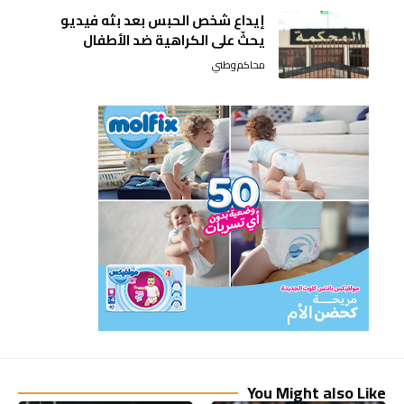
إيداع شخص الحبس بعد بثه فيديو
يحثّ على الكراهية ضد الأطفال
محاكم
وطني
You Might also Like