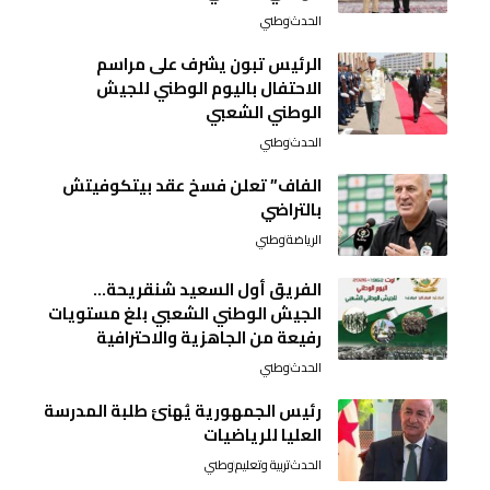
الحدث
وطني
الرئيس تبون يشرف على مراسم
الاحتفال باليوم الوطني للجيش
الوطني الشعبي
الحدث
وطني
الفاف” تعلن فسخ عقد بيتكوفيتش
بالتراضي
الرياضة
وطني
الفريق أول السعيد شنقريحة…
الجيش الوطني الشعبي بلغ مستويات
رفيعة من الجاهزية والاحترافية
الحدث
وطني
رئيس الجمهورية يُهنئ طلبة المدرسة
العليا للرياضيات
الحدث
تربية وتعليم
وطني