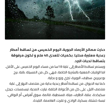
حذرت مصالح الأرصاد الجوية، اليوم الخميس، من تساقط أمطار
رعدية معتبرة محليا. بكميات تتعدى 40 ملم و تكون مرفوقة
بتساقط لحبات البرد.
ويستمر تساقط الأمطار إلى غاية 18سا من مساء اليوم الخميس على الأقل.
اما الولايات المعنية بالنشرية الخاصة، فهي كل من المسيلة، باتنة، برج
بوعريريج، سطيف، البويرة، تيزي وزو و بجاية.
كما نبه الديوان، من تساقط أمطار رعدية بداية من منتصف النهار إلى غاية
منتصف الليل. على كل من الأغواط، الجلفة، تيارت، المدية، تيسمسلت، جيجل،
سكيكدة، عنابة، الطارف، ميلة، قسنطينة، قالمة، سوق أهراس، أم البواقي،
تبسة خنشلة، بسكرة، الوادي و تقرت، العاصمة، البليدة.