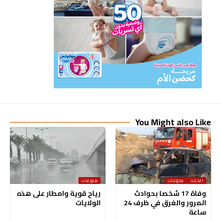
You Might also Like
الحدث
منوعات
منوعات
وفاة 17 شخصا بحوادث
رياح قوية وامطار على هذه
المرور والغرق في ظرف 24
الولايات
ساعة