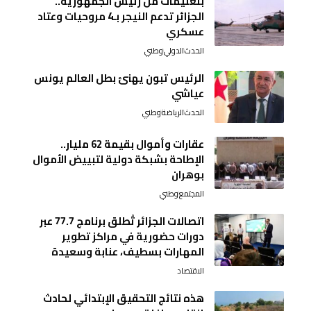
بتعليمات من رئيس الجمهورية..
الجزائر تدعم النيجر بـ4 مروحيات وعتاد
عسكري
الحدث
الدولي
وطني
الرئيس تبون يهنئ بطل العالم يونس
عياشي
الحدث
الرياضة
وطني
عقارات وأموال بقيمة 62 مليار..
الإطاحة بشبكة دولية لتبييض الأموال
بوهران
المجتمع
وطني
اتصالات الجزائر تُطلق برنامج 77.7 عبر
دورات حضورية في مراكز تطوير
المهارات بسطيف، عنابة وسعيدة
الاقتصاد
هذه نتائج التحقيق الإبتدائي لحادث