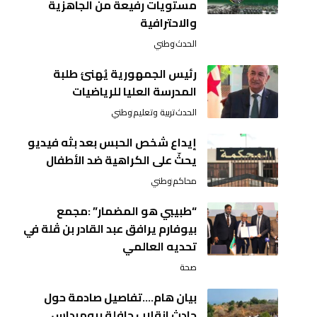
مستويات رفيعة من الجاهزية
والاحترافية
الحدث
وطني
رئيس الجمهورية يُهنئ طلبة
المدرسة العليا للرياضيات
الحدث
تربية وتعليم
وطني
إيداع شخص الحبس بعد بثه فيديو
يحثّ على الكراهية ضد الأطفال
محاكم
وطني
“طبيبي هو المضمار” :مجمع
بيوفارم يرافق عبد القادر بن ڤلة في
تحديه العالمي
صحة
بيان هام….تفاصيل صادمة حول
حادث انقلاب حافلة ببومرداس