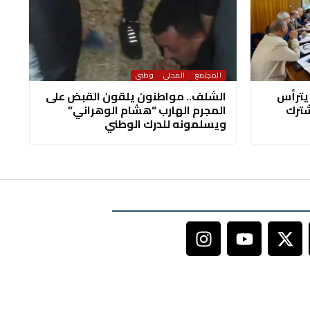
المجتمع
المحلي
وطني
 يترأس
الشلف.. مواطنون يلقون القبض على
شترك
المجرم الهارب “هشام الوهراني”
ويسلمونه للدرك الوطني