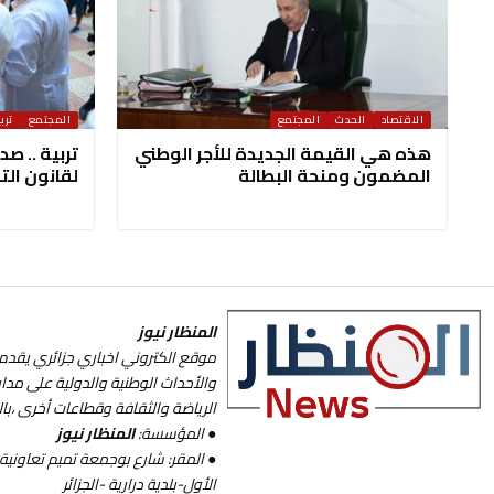
الاقتصاد
الحدث
المجتمع
المجتمع
ترب
هذه هي القيمة الجديدة للأجر الوطني
تربية .. ص
المضمون ومنحة البطالة
لقانون الت
المنظار نيوز
موقع الكتروني اخباري جزائري يقدم 
والأحداث الوطنية والدولية على مدا
الرياضة والثقافة وقطاعات أخرى ،با
● المؤسسة:
المنظار نيوز
الأول-بلدية درارية -الجزائر