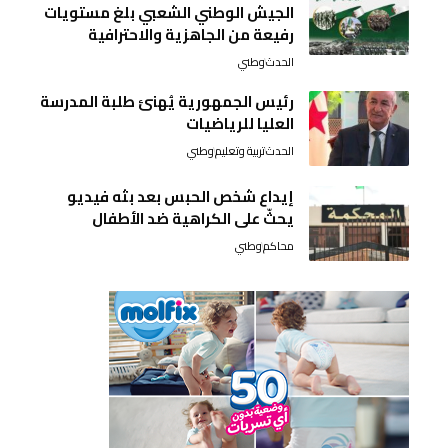
الجيش الوطني الشعبي بلغ مستويات
رفيعة من الجاهزية والاحترافية
الحدث
وطني
رئيس الجمهورية يُهنئ طلبة المدرسة
العليا للرياضيات
الحدث
تربية وتعليم
وطني
إيداع شخص الحبس بعد بثه فيديو
يحثّ على الكراهية ضد الأطفال
محاكم
وطني