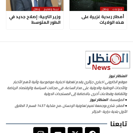
منوعات
وطني
تربية وتعليم
وطني
أمطار رعدية غزيرة على
وزير التربية: إصلاح جديد في
هذه الولايات
الطور المتوسط
المنظار نيوز
موقع الكتروني اخباري جزائري يقدم تغطية اخبارية موضوعية وآنية لأهم الأخبار
والأحداث الوطنية والدولية على مدار الساعة، في مجالات السياسة والإقتصاد الرياضة
والثقافة وقطاعات أخرى ،بالاضافة إلى المستجدات الدولية
● المؤسسة:
المنظار نيوز
● المقر: شارع بوجمعة تميم تعاونية الإحسان ،مج ملكية 1437 قسم 3 الطابق
الأول-بلدية درارية -الجزائر
تابعنا