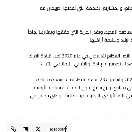
عالم، والمشاريع الضخمة التي نفذتها أذربيجان مع
ماضيه المجيد، ويقدر الحرية التي حققها ويعتبرها نجاحاً
لبلاد وسلامة أراضيها.
إن الحرب الوطنية التي استمرت 44 يومًا، والتي أسفرت عن النصر العظيم لأذربيجان في عام 2020 تحت قيادة القائد
 التصميم والإرادة، والتفاني اللامتناهي للتراث
نتيجة لعملية مكافحة الإرهاب التي بدأت في 19 سبتمبر 2023 واستمرت 23 ساعة فقط، تمت استعادة سيادة
 قاراباغ، ونزع سلاح فلول القوات المسلحة الأرمنية
في تلك الأراضي. اليوم، يرفرف علمنا الوطني بإجلال في
Facebook