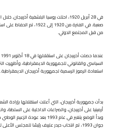
في 28 أبريل 1920، احتلت روسيا البلشفية أذربيج
صعبة. في الفترة من 1920 إلى 2
من قبل المجتمع الدولي.
ع
السياسي والقانوني للجمهورية الديمقراطية، وأظهرت التزام
استعادة الرموز الرسمية لجمهورية أذربيجان الديمقراطية.
بدأت جمهورية أذربيجان، التي أعلنت استقلالها بإرادة ا
أرمينيا على أذربيجان، والصراعات الداخلية على السلطة، وا
جوان 1993، تم انتخاب حيدر علييف رئيسًا للمجلس ال