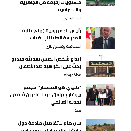
مستويات رفيعة من الجاهزية
والاحترافية
الحدث
وطني
رئيس الجمهورية يُهنئ طلبة
المدرسة العليا للرياضيات
الحدث
تربية وتعليم
وطني
إيداع شخص الحبس بعد بثه فيديو
يحثّ على الكراهية ضد الأطفال
محاكم
وطني
“طبيبي هو المضمار” :مجمع
بيوفارم يرافق عبد القادر بن ڤلة في
تحديه العالمي
صحة
بيان هام….تفاصيل صادمة حول
حادث انقلاب حافلة ببومرداس