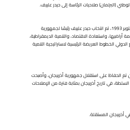
واتحد الشعب بشكل أكبر حول زعيمه حيدر علييف. في 3 أكتوبر 1993، تم انتخاب حيدر علييف رئيسًا لجمهورية
أراضيها، واستعادة الاقتصاد، والتنمية الديمقراطية،
الدولي الخطوط العريضة الرئيسية لاستراتيجية التنمية
 تم الحفاظ على استقلال جمهورية أذربيجان، وأصبحت
زعيم الوطني في السلطة، في تاريخ أذربيجان بمثابة فترة من الإصلاحات
 أذربيجان المستقلة.