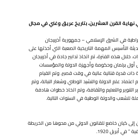
 نهاية القرن العشرين، بتاريخ عريق وغني في مجال
انية ديمقراطية في الشرق الإسلامي – جمهورية أذربيجان
ديثة التأسيس المهمة التاريخية الصعبة التي أخذتها على
لال هذه الفترة، تم اتخاذ تدابير جادة في أذربيجان
يل أول برلمان وحكومة وأجهزة الدولة والمؤسسات
ة ذات قدرة قتالية عالية في وقت قصير، وتم القيام
عتماد علم الدولة والنشيد الوطني وشعار النبالة، وتم
ر التنوير والتعليم والثقافة، وتم اتخاذ خطوات هادفة
ة للشعب والدولة الوطنية في السنوات التالية.
 إلى كيان خاضع للقانون الدولي من محوها من الخريطة
 في أبريل 1920.