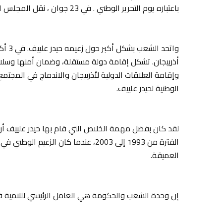
باعتباره يوم التحرير الوطني . في 23 جوان ، نقل المجلس الوطني (البرلمان) صلاحيات الرئاسة إلى حيدر علييف.
أذربيجان. تشكل إقامة دولة مستقلة، وضمان أمنها وسلامة 
وإقامة العلاقات الدولية لأذربيجان والاندماج في المجتمع 
الوطنية لحيدر علييف.
لقد كان بفضل مهمة الخلاص التي قام بها حيدر علييف أن
الفترة من 1993 إلى 2003، عندما كان ال
العميقة.
إن وحدة الشعب والحكومة هي العامل الرئيسي للتنمية في