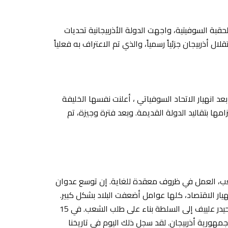
ان. خلال الحقبة السوفيتية، واجهت الدولة الأذربيجانية تحديات
192، تم الحفاظ على استقلال أذربيجان جزئياً رسمياً، والذي تم الاعتراف به فعلياً
ندما حصلت أذربيجان على استقلالها في 18 أكتوبر 1991 بعد انهيار الاتحاد السوفياتي ، أعلنت نفسها الخليفة
ها بتقاليد الدولة القديمة. وبعد فترة وجيزة، تم
لشعب، العمل في ظروف معقدة للغاية. إن توسع عدوان
نهيار الاقتصاد، كلها عوامل أضعفت البلاد بشكل كبير.
وبدأ الوضع يتغير في عام 1993 بعد عودة الزعيم الوطني حيدر علييف إلى السلطة بناء على طلب الشعب. في 15
أعلى لجمهورية أذربيجان. لقد سجل ذلك اليوم في تاريخنا