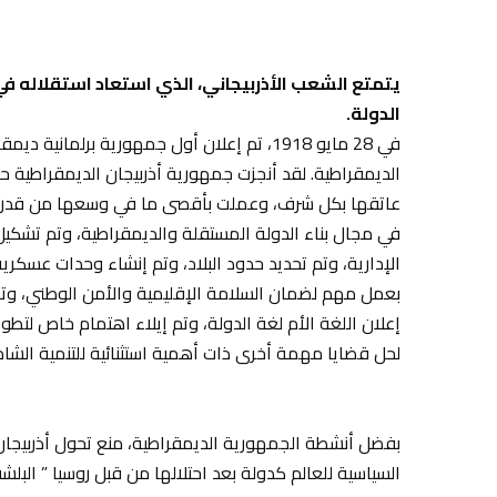
يتمتع الشعب الأذربيجاني، الذي استعاد استقلاله في
الدولة.
في 28 مايو 1918، تم إعلان أول جمهورية برلم
الديمقراطية. لقد أنجزت جمهورية أذربيجان الديمقراطية ح
عاتقها بكل شرف، وعملت بأقصى ما في وسعها من قدرات. خ
في مجال بناء الدولة المستقلة والديمقراطية، وتم تشك
الإدارية، وتم تحديد حدود البلاد، وتم إنشاء وحدات عسكري
بعمل مهم لضمان السلامة الإقليمية والأمن الوطني، وتم ا
إعلان اللغة الأم لغة الدولة، وتم إيلاء اهتمام خاص لتطوي
لحل قضايا مهمة أخرى ذات أهمية استثنائية للتنمية الشامل
بفضل أنشطة الجمهورية الديمقراطية، منع تحول أذربيجان
السياسية للعالم كدولة بعد احتلالها من قبل روسيا ” البلشفية ”