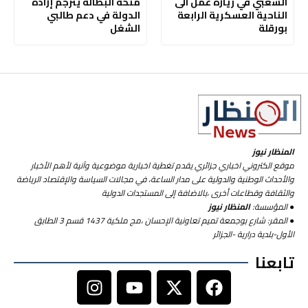
الشعبي في زيارة عمل الى
منحة البطالة يترجم إرادة
الناحية العسكرية الرابعة
الدولة في دعم طالبي
بورقلة
الشغل
المنظار نيوز
موقع الكتروني اخباري جزائري يقدم تغطية اخبارية موضوعية وآنية لأهم الأخبار
والأحداث الوطنية والدولية على مدار الساعة، في مجالات السياسة والإقتصاد الرياضة
والثقافة وقطاعات أخرى ،بالاضافة إلى المستجدات الدولية
● المؤسسة:
المنظار نيوز
● المقر: شارع بوجمعة تميم تعاونية الإحسان ،مج ملكية 1437 قسم 3 الطابق
الأول-بلدية درارية -الجزائر
تابعنا