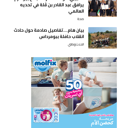
يرافق عبد القادر بن ڤلة في تحديه
العالمي
صحة
بيان هام….تفاصيل صادمة حول حادث
انقلاب حافلة ببومرداس
الحدث
وطني