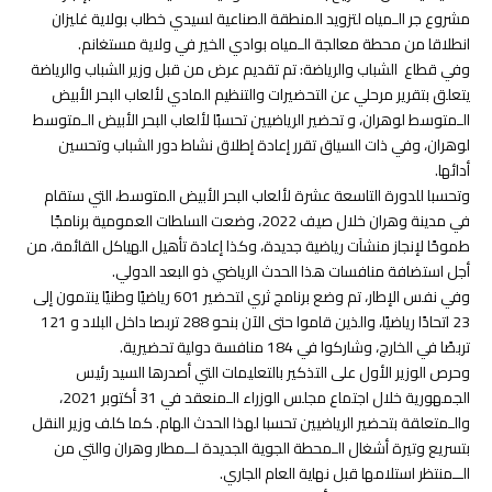
مشروع جر الـمياه لتزويد المنطقة الصناعية لسيدي خطاب بولاية غليزان
انطلاقا من محطة معالجة الـمياه بوادي الخير في ولاية مستغانم.
وفي قطاع الشباب والرياضة: تم تقديم عرض من قبل وزير الشباب والرياضة
يتعلق بتقرير مرحلي عن التحضيرات والتنظيم المادي لألعاب البحر الأبيض
الـمتوسط لوهران، و تحضير الرياضيين تحسبًا لألعاب البحر الأبيض الـمتوسط
لوهران، وفي ذات السياق تقرر إعادة إطلاق نشاط دور الشباب وتحسين
أدائها.
وتحسبا للدورة التاسعة عشرة لألعاب البحر الأبيض المتوسط​​، التي ستقام
في مدينة وهران خلال صيف 2022، وضعت السلطات العمومية برنامجًا
طموحًا لإنجاز منشآت رياضية جديدة، وكذا إعادة تأهيل الهياكل القائمة، من
أجل استضافة منافسات هذا الحدث الرياضي ذو البعد الدولي.
وفي نفس الإطار، تم وضع برنامج ثري لتحضير 601 رياضيًا وطنيًا ينتمون إلى
23 اتحادًا رياضيًا، والذين قاموا حتى الآن بنحو 288 تربصا داخل البلاد و 121
تربصًا في الخارج، وشاركوا في 184 منافسة دولية تحضيرية.
وحرص الوزير الأول على التذكير بالتعليمات التي أصدرها السيد رئيس
الجمهورية خلال اجتماع مجلس الوزراء الـمنعقد في 31 أكتوبر 2021،
والـمتعلقة بتحضير الرياضيين تحسبا لهذا الحدث الهام. كما كلف وزير النقل
بتسريع وتيرة أشغال الـمحطة الجوية الجديدة لــمطار وهران والتي من
الــمنتظر استلامها قبل نهاية العام الجاري.