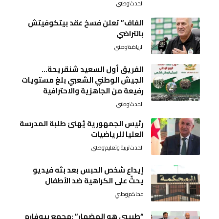
الحدث
وطني
الفاف” تعلن فسخ عقد بيتكوفيتش
بالتراضي
الرياضة
وطني
الفريق أول السعيد شنقريحة…
الجيش الوطني الشعبي بلغ مستويات
رفيعة من الجاهزية والاحترافية
الحدث
وطني
رئيس الجمهورية يُهنئ طلبة المدرسة
العليا للرياضيات
الحدث
تربية وتعليم
وطني
إيداع شخص الحبس بعد بثه فيديو
يحثّ على الكراهية ضد الأطفال
محاكم
وطني
“طبيبي هو المضمار” :مجمع بيوفارم