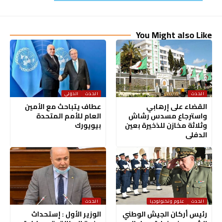
You Might also Like
الحدث
الحدث
الدولي
القضاء على إرهابي
عطاف يتباحث مع الأمين
واسترجاع مسدس رشاش
العام للأمم المتحدة
وثلاثة مخازن للذخيرة بعين
بيويورك
الدفلى
الحدث
علوم وتكنولوجيا
الحدث
رئيس أركان الجيش الوطني
الوزير الأول : إستحداث