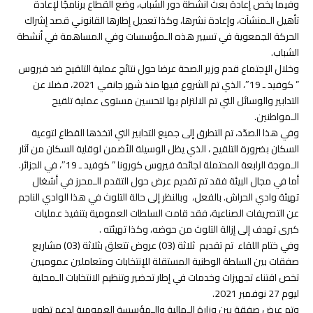
وفيما يخص إعادة بعث أنشطة دور الشباب، وضع القطاع برنامجًا لإعادة
تأهيل الـمنشآت، وإعادة نشرها، وكذا تعديل إطارها القانوني قصد إشراك
الحركة الجمعوية في تسيير هذه الـمؤسسات وفي المساهمة في أنشطة
الشباب.
وخلال الإجتماع قدم وزير الصحة عرضا حول نتائج عملية التلقيح ضد فيروس
” كوفيد ـ 19″، الذي تم الشروع فيها منذ شهر جانفي 2021، فضلا عن
التدابير والوسائل التي تم الالتزام بها لتحسين مستوى عملية تلقيح
الـمواطنين.
وفي هذا الصدّد، تم التطرق إلى جميع التدابير التي اتخذها القطاع لتوعية
السكان بضرورة التلقيح ، الذي يظل الوسيلة الأضمن لوقاية السكان من آثار
الـموجة الرابعة المحتملة لجائحة فيروس كورونا ” كوفيد ـ 19″، في الجزائر.
أما في مجال البيئة فقد تم تقديم عرض حول التقدم الـمحرز في أشغال
تهيئة وادي الحراش. بالفعل، وبالنظر إلى حالة التلوث في هذا الوادي الناجم
عن التصريفات الصناعية، فقد قامت السلطات العمومية بتنفيذ عمليات
كبرى تهدف إلى إزالة التلوث من حوضه، وكذا تهيئته .
وفي ختام اللقاء تم تقديم ثلاثة (03) عروض تتعلق بثلاثة (03) مشاريع
صفقات بين السلطة الوطنية المستقلة للإنتخابات ومتعاملين عموميين
تخص اقتناء تجهيزات وخدمات في إطار تحضير وتنظيم الانتخابات الـمحلية
ليوم 27 نوفمبر 2021.
وتم عرض صفقة بين وزارة الـمالية والـمؤسسة العمومية لدعم تطوير