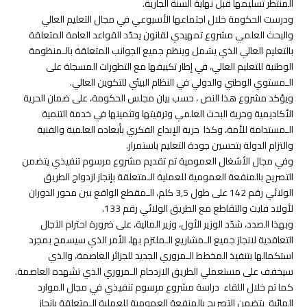
المنتظر تسليمها قبل نهاية السنة الجارية.
ودرست الحكومة خلال اجتماعها الأسبوعي في مجال التعليم العالي
والبحث العلمي مشروع تمهيدي لقانون يحدّد القواعد العامة المتعلقة
بالتعليم العالي الذي يشمل وينظم جميع الجوانب المتعلقة بالـمنظومة
الوطنية للتعليم العالي، في إطار تكييفها مع التطورات المسجلة على
الـمستوي الوطني والدولي في النظام البيئي للتكوين العالي.
ويؤكد مشروع هذا النص ، حسب بيان مجلس الحكومة، على ضمان الحرية
الأكاديمية وحرية البحث العلمي وترقيتها وتثمينها في خدمة التنمية
الـمستدامة للأمة، وكذا حرية الإبداع الفكري بأبعاده العلمية والفنية
والتزام الدولة بتحسين جودة التعليم باستمرار.
وفي مجال الأشغال العمومية تم تقديم مشروع مرسوم تنفيذي يتضمن
التصريح بالمنفعة العمومية للعملية الـمتعلقة بإنجاز ازدواج الطريق
الولائي رقم 142 على طول 3,5 كلم، الـمقطع الواقع بين محور الدوران
لأولاد فايت والتقاطع مع الطريق الولائي رقم 133.
وبهذا الصدد، شدّد الوزير الأول، وزير المالية، على ضرورة احترام الآجال
التعاقدية لانجاز جميع الـمشاريع الـملتزم بها، الأمر الذي سيسمح بمجرد
استكمالها بتنفيذ المخطط الـمروري الجديد للجزائر العاصمة، والذي
سيخفف على مستعملي الطريق الازدحام الـمروري الذي تشهده العاصمة.
كما تم خلال اللقاء دراسة مشروع مرسوم تنفيذي في مجال الموارد
المائية يتضمن التصريح بالمنفعة العمومية للعملية الـمتعلقة بإنجاز