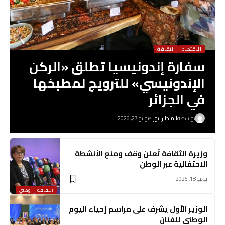
الاقتصاد
الثقافة
سفارة إندونيسيا تطلق «الركن
الإندونيسي» للترويج لمطبخها
في الجزائر
بواسطة
المنظار نيوز
يوليو 27, 2026
وزيرة الثقافة تُعلن وقف ومنع الأنشطة
الاحتفالية عبر الوطن
يوليو 18, 2026
الثقافة
وطني
الوزير الأول يشرف على مراسم إحياء اليوم
الوطني للفنان