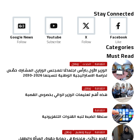
Stay Connected
Google News
Youtube
X
Facebook
Follow
Subscribe
Follow
Like
Categories
Must Read
الثقافة
الحدث
وطني
الوزير الأول بترأس اجتماعًا للمجلس الوزاري المشترك خصّص
لدراسة الاستراتيجية الوطنية للسينما 2026-2030
الثقافة
وطني
هذه أهم تعليمات الوزير الوالي بخصوص القصبة
الثقافة
سلطة الضبط تنبه القنوات التلفزيونية
الثقافة
تربية وتعليم
وطني
تقدم جزائري ملحوظ في حماية حقوق المرأة والطفل