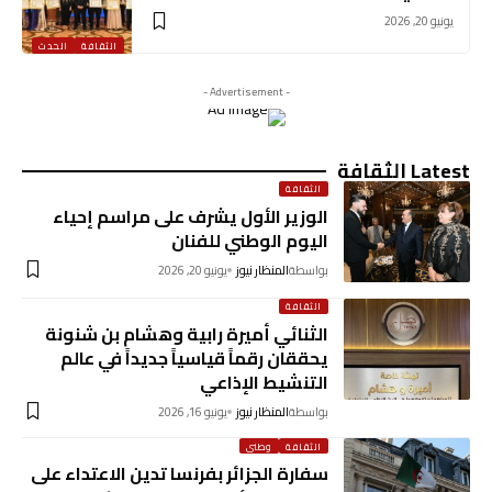
يونيو 20, 2026
الثقافة
الحدث
- Advertisement -
Latest الثقافة
الثقافة
الوزير الأول يشرف على مراسم إحياء
اليوم الوطني للفنان
بواسطة
المنظار نيوز
يونيو 20, 2026
الثقافة
الثنائي أميرة رابية وهشام بن شنونة
يحققان رقماً قياسياً جديداً في عالم
التنشيط الإذاعي
بواسطة
المنظار نيوز
يونيو 16, 2026
الثقافة
وطني
سفارة الجزائر بفرنسا تدين الاعتداء على