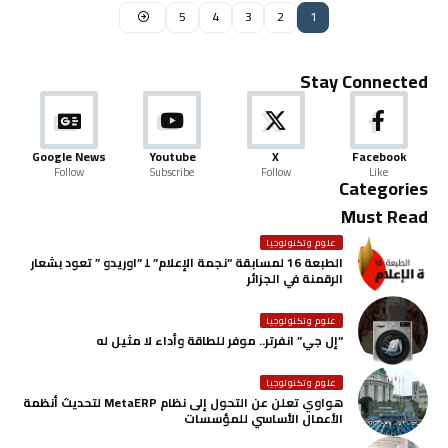
5
4
3
2
1
Stay Connected
Google News
Youtube
X
Facebook
Follow
Subscribe
Follow
Like
Categories
Must Read
علوم وتكنولوجيا
الطبعة 16 لمسابقة “نجمة الإعلام” ﻠ “اوريدو ” تعود بشعار
الرقمنة في الجزائر
علوم وتكنولوجيا
“إل جي” انفرتر.. موفر للطاقة وأداء لا مثيل له
علوم وتكنولوجيا
هواوي تعلن عن التحول إلى نظام MetaERP لتحديث أنظمة
الأعمال الأساسي للمؤسسات