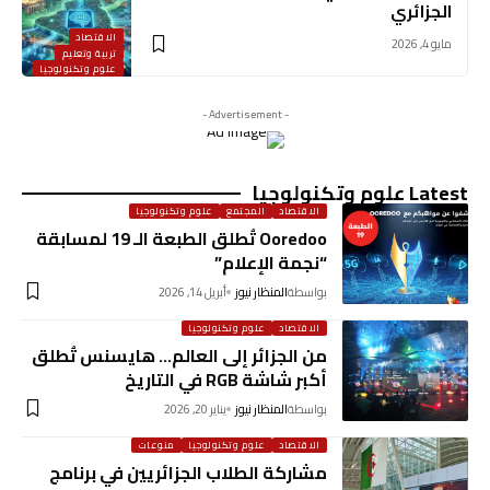
الجزائري
الاقتصاد
مايو 4, 2026
تربية وتعليم
علوم وتكنولوجيا
- Advertisement -
Latest علوم وتكنولوجيا
الاقتصاد
المجتمع
علوم وتكنولوجيا
Ooredoo تُطلق الطبعة الـ 19 لمسابقة
“نجمة الإعلام”
بواسطة
المنظار نيوز
أبريل 14, 2026
الاقتصاد
علوم وتكنولوجيا
من الجزائر إلى العالم… هايسنس تُطلق
أكبر شاشة RGB في التاريخ
بواسطة
المنظار نيوز
يناير 20, 2026
الاقتصاد
علوم وتكنولوجيا
منوعات
مشاركة الطلاب الجزائريين في برنامج