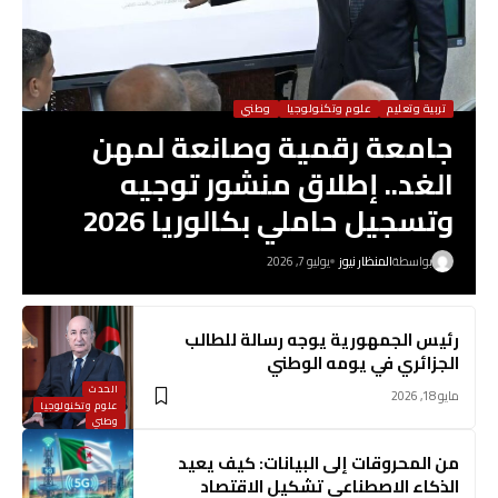
تربية وتعليم
علوم وتكنولوجيا
وطني
جامعة رقمية وصانعة لمهن
الغد.. إطلاق منشور توجيه
وتسجيل حاملي بكالوريا 2026
بواسطة
المنظار نيوز
يوليو 7, 2026
رئيس الجمهورية يوجه رسالة للطالب
الجزائري في يومه الوطني
الحدث
مايو 18, 2026
علوم وتكنولوجيا
وطني
من المحروقات إلى البيانات: كيف يعيد
الذكاء الاصطناعي تشكيل الاقتصاد