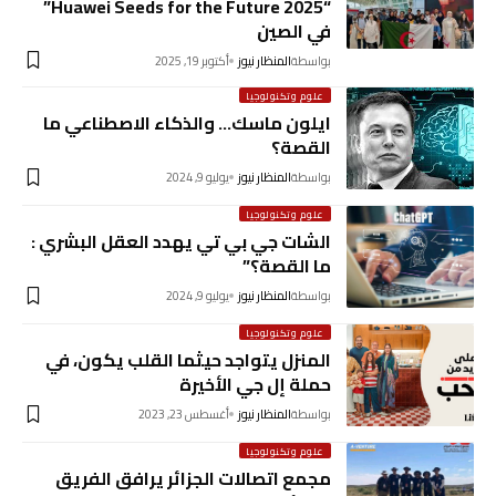
“Huawei Seeds for the Future 2025”
في الصين
بواسطة
المنظار نيوز
أكتوبر 19, 2025
علوم وتكنولوجيا
ايلون ماسك… والذكاء الاصطناعي ما
القصة؟
بواسطة
المنظار نيوز
يوليو 9, 2024
علوم وتكنولوجيا
الشات جي بي تي يهدد العقل البشري :
ما القصة؟”
بواسطة
المنظار نيوز
يوليو 9, 2024
علوم وتكنولوجيا
المنزل يتواجد حيثما القلب يكون، في
حملة إل جي الأخيرة
بواسطة
المنظار نيوز
أغسطس 23, 2023
علوم وتكنولوجيا
مجمع اتصالات الجزائر يرافق الفريق