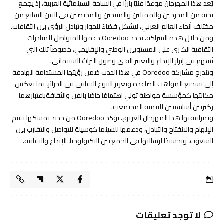
يُعد هذا المهرجان موعدًا فنيًا بارزًا في الساحة السينمائية العربية، إذ يجمع
نخبة من المخرجين والممثلين والمنتجين والمختصين في الفن السابع من
مختلف أنحاء العالم العربي، ليشكل فضاءً للحوار وتبادل الرؤى بين الثقافات
.
ومن خلال هذه الشراكة، تجدد
Ooredoo
دعمها المتواصل للمبادرات
الثقافية الكبرى على المستويين الوطني والإقليمي،
خصوصاً
تلك التي
تُسهم في إبراز الإبداع والتعبير الفني وصون التراث السينمائي
.
وتندرج مشاركة
Ooredoo
في هذا الحدث ضمن رؤيتها المستدامة الهادفة
إلى تشجيع المواهب الصاعدة وتعزيز التنوع الثقافي في الجزائر، بما يعكس
مكانتها ك
مؤسسة
مواطنة تولي اهتمامًا خاصًا بالفن
والثقافة
باعتبارهما
ركيزتين
أساسيتين
للتنمية
المجتمعية
.
وب
مرافقتها
هذا المهرجان العريق، تؤكد
Ooredoo
من
جديد تمسكها بقيم
الإلهام والانفتاح والتبادل، ودعمها للسينما كوسيلة للتواصل والتقارب بين
الشعوب، وتجسيدًا لرسالتها في الجمع بين التكنولوجيا، الإبداع والثقافة
.
لا توجد تعليقات