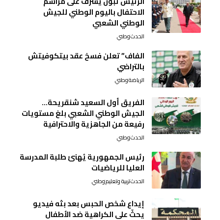
الرئيس تبون يشرف على مراسم
الاحتفال باليوم الوطني للجيش
الوطني الشعبي
الحدث
وطني
الفاف” تعلن فسخ عقد بيتكوفيتش
بالتراضي
الرياضة
وطني
الفريق أول السعيد شنقريحة…
الجيش الوطني الشعبي بلغ مستويات
رفيعة من الجاهزية والاحترافية
الحدث
وطني
رئيس الجمهورية يُهنئ طلبة المدرسة
العليا للرياضيات
الحدث
تربية وتعليم
وطني
إيداع شخص الحبس بعد بثه فيديو
يحثّ على الكراهية ضد الأطفال