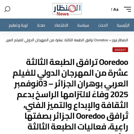
Aa
الرئيسية
الحدث
سياسة
الاقتصاد
صحة
تربية وتعليم
المنظار نيوز
»
Ooredoo ترافق الطبعة الثالثة عشرة من المهرجان الدولي للفيلم العربي بوهران الجزائر – 03نوفمبر 2025 وفاءً لالتزامها الراسخ بدعم الثقافة والإبداع والتميز الفني، تُرافق Ooredoo الجزائر بصفتها راعٍية، فعاليات الطبعة الثالثة عشرة من المهرجان الدولي للفيلم العربي بوهران، والذي يُقام من الـ 30 أكتوبر إلى الـ 5 نوفمبر 2025 بـمركز المؤتمرات بوهران. يُعد هذا المهرجان موعدًا فنيًا بارزًا في الساحة السينمائية العربية، إذ يجمع نخبة من المخرجين والممثلين والمنتجين والمختصين في الفن السابع من مختلف أنحاء العالم العربي، ليشكل فضاءً للحوار وتبادل الرؤى بين الثقافات. ومن خلال هذه الشراكة، تجدد Ooredoo دعمها المتواصل للمبادرات الثقافية الكبرى على المستويين الوطني والإقليمي، خصوصاً تلك التي تُسهم في إبراز الإبداع والتعبير الفني وصون التراث السينمائي. وتندرج مشاركة Ooredoo في هذا الحدث ضمن رؤيتها المستدامة الهادفة إلى تشجيع المواهب الصاعدة وتعزيز التنوع الثقافي في الجزائر، بما يعكس مكانتها كمؤسسة مواطنة تولي اهتمامًا خاصًا بالفن والثقافة باعتبارهما ركيزتين أساسيتين للتنمية المجتمعية. وبمرافقتها هذا المهرجان العريق، تؤكد Ooredoo من جديد تمسكها بقيم الإلهام والانفتاح والتبادل، ودعمها للسينما كوسيلة للتواصل والتقارب بين الشعوب، وتجسيدًا لرسالتها في الجمع بين التكنولوجيا، الإبداع والثقافة.
الاقتصاد
Ooredoo ترافق الطبعة الثالثة
عشرة من المهرجان الدولي للفيلم
العربي بوهران الجزائر – 03نوفمبر
2025 وفاءً لالتزامها الراسخ بدعم
الثقافة والإبداع والتميز الفني،
تُرافق Ooredoo الجزائر بصفتها
راعٍية، فعاليات الطبعة الثالثة