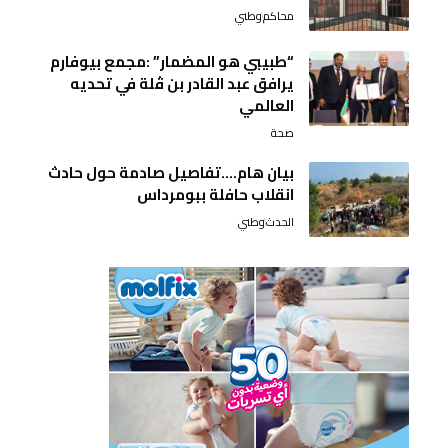
محاكم
وطني
“طبيبي هو المضمار” :مجمع بيوفارم
يرافق عبد القادر بن ڤلة في تحديه
العالمي
صحة
بيان هام….تفاصيل صادمة حول حادث
انقلاب حافلة ببومرداس
الحدث
وطني