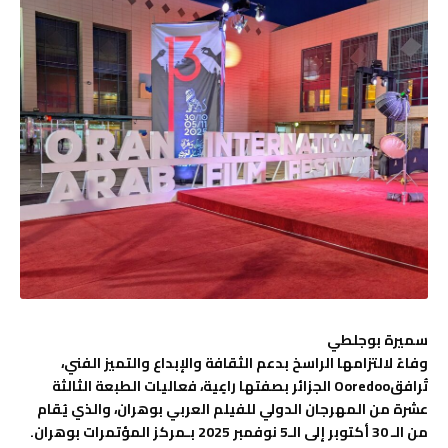
سميرة بوجلطي
وفاءً لالتزامها الراسخ بدعم الثقافة والإبداع
وال
تميز
الفني
،
تُرافق
Ooredoo
الجزائر
بصفتها
راعٍ
ية،
فعاليات الطبعة الثالثة
عشرة من المهرجان الدولي للفيلم العربي
بوهران
،
و
الذي يُقام
من
الـ
30
أكتوبر إلى
الـ
5 نوفمبر 2025 بـمركز المؤتمرات بوهران
.