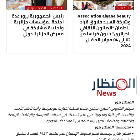
الاقتصاد
الاقتصاد
الحدث
وطني
Association alyane beauty
رئيس الجمهورية يزور عدة
وشركة السيد فاروق قراد
أجنحة لمؤسسات جزائرية
ينظمان “الصالون الثقافي
وأجنبية مشاركة في
الجزائري” بليون فرنسا من
معرض الجزائر الدولي
02إلى 04 فبراير المقبل
2024
المنظار نيوز
موقع الكتروني اخباري جزائري يقدم تغطية اخبارية موضوعية وآنية لأهم الأخبار
والأحداث الوطنية والدولية على مدار الساعة، في مجالات السياسة والإقتصاد الرياضة
والثقافة وقطاعات أخرى ،بالاضافة إلى المستجدات الدولية
● المؤسسة:
المنظار نيوز
● المقر: شارع بوجمعة تميم تعاونية الإحسان ،مج ملكية 1437 قسم 3 الطابق
الأول-بلدية درارية -الجزائر